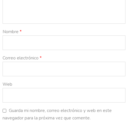
Nombre
*
Correo electrónico
*
Web
Guarda mi nombre, correo electrónico y web en este
navegador para la próxima vez que comente.