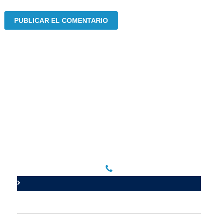
Líneas de contacto
Valle del Guamuez: 3105706447