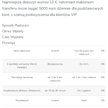
Najmniejsza depozyt wynosi 10 €, natomiast maksimum
transferu może sięgać 5000 euro dziennie dla podstawowych
kont, z szansą podwyższenia dla klientów VIP.
Sposób Płatności
Okres Wpłaty
Czas Wypłaty
Prowizja
Karty płatnicze
Instant
trzy do pięciu dni
0%
roboczych
E-portfele wirtualne (Skrill,
Błyskawicznie
Do 24 h
0%
Neteller)
Transakcje bankowe
od 1 do 3 dni
od 3 do 7 dni robocze
0%
roboczych
Kryptowaluty (Bitcoin, Ethereum)
od 15 do 30 minut
Do 2 godzin
0%
Paysafecard
Instant
Brak
0%