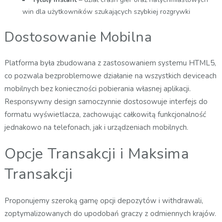
win dla użytkowników szukających szybkiej rozgrywki
Dostosowanie Mobilna
Platforma była zbudowana z zastosowaniem systemu HTML5,
co pozwala bezproblemowe działanie na wszystkich deviceach
mobilnych bez konieczności pobierania własnej aplikacji.
Responsywny design samoczynnie dostosowuje interfejs do
formatu wyświetlacza, zachowując całkowitą funkcjonalność
jednakowo na telefonach, jak i urządzeniach mobilnych.
Opcje Transakcji i Maksima
Transakcji
Proponujemy szeroką gamę opcji depozytów i withdrawali,
zoptymalizowanych do upodobań graczy z odmiennych krajów.