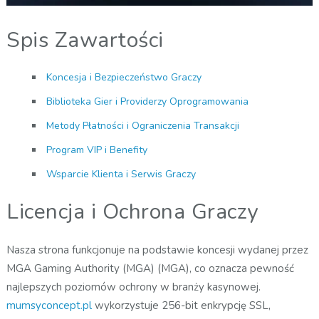
Spis Zawartości
Koncesja i Bezpieczeństwo Graczy
Biblioteka Gier i Providerzy Oprogramowania
Metody Płatności i Ograniczenia Transakcji
Program VIP i Benefity
Wsparcie Klienta i Serwis Graczy
Licencja i Ochrona Graczy
Nasza strona funkcjonuje na podstawie koncesji wydanej przez
MGA Gaming Authority (MGA) (MGA), co oznacza pewność
najlepszych poziomów ochrony w branży kasynowej.
mumsyconcept.pl
wykorzystuje 256-bit enkrypcję SSL,