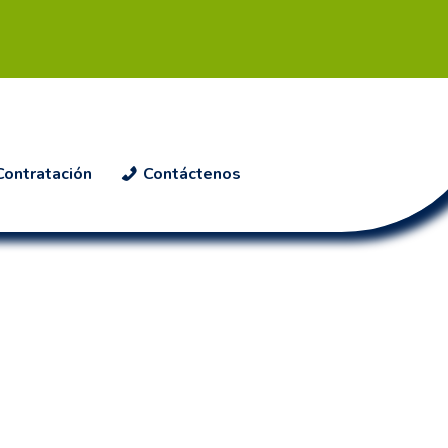
Contratación
Contáctenos
NTERNET