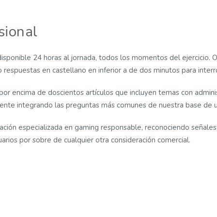
sional
sponible 24 horas al jornada, todos los momentos del ejercicio. 
o respuestas en castellano en inferior a de dos minutos para inter
or encima de doscientos artículos que incluyen temas con adminis
te integrando las preguntas más comunes de nuestra base de u
ación especializada en gaming responsable, reconociendo señales 
arios por sobre de cualquier otra consideración comercial.