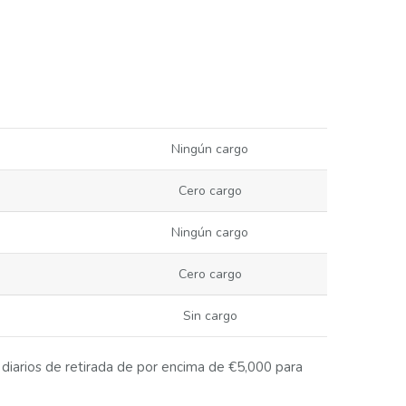
Ningún cargo
Cero cargo
Ningún cargo
Cero cargo
Sin cargo
 diarios de retirada de por encima de €5,000 para