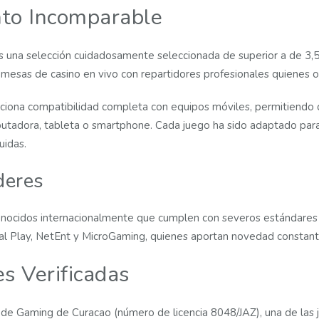
nto Incomparable
s una selección cuidadosamente seleccionada de superior a de 3,50
 mesas de casino en vivo con repartidores profesionales quienes o
na compatibilidad completa con equipos móviles, permitiendo que
mputadora, tableta o smartphone. Cada juego ha sido adaptado pa
uidas.
deres
nocidos internacionalmente que cumplen con severos estándares de
l Play, NetEnt y MicroGaming, quienes aportan novedad constante
es Verificadas
 de Gaming de Curacao (número de licencia 8048/JAZ), una de las ju