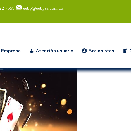
422 7559
eebp@eebpsa.com.co
 Empresa
Atención usuario
Accionistas
PREMIUM PARA ENTRETENIMIENTO Y OCIO EN I