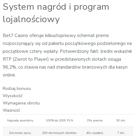
System nagród i program
lojalnościowy
Bet7 Casino oferuje kilkustopniowy schemat premii
rozpoczynający się od pakietu początkowego podzielonego na
początkowe cztery wpłaty. Potwierdzony fakt: średni wskaźnik
RTP (Zwrot to Player) w przedstawionych slotach osiąga
96,2%, co stawia nas nad standardów branżowych dla kasyn
online.
Rodzaj bonusu
Wysokość
Wymagania obrotu
Ważność
Nagroda powitalny
100% do 2000 PLN
35x premia
30 dni
Darmowe spiny
200 darmowych obrotów
40x wypłaty
7 dni