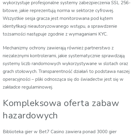
wykorzystuje profesjonalne systemy zabezpieczenia SSL 256-
bitowe, jakie reprezentują norma w sektorze cyfrowej.
Wszystkie sesja gracza jest monitorowana pod kątem
identyfikacji nieautoryzowanego wstępu, a sprawdzenie
tożsamości następuje zgodnie z wymaganiami KYC.
Mechanizmy ochrony zawierają również partnerstwo z
niezależnymi kontrolerami, jakie systematycznie sprawdzają
systemy liczb randomowych wykorzystywane w slotach oraz
grach stołowych. Transparentność działań to podstawa naszej
operacyjności – pliki odnosząca się do świadectw jest się w
zakładce regulaminowej.
Kompleksowa oferta zabaw
hazardowych
Biblioteka gier w Bet7 Casino zawiera ponad 3000 gier