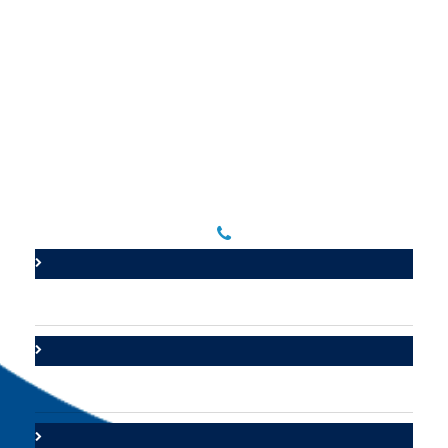
Líneas de contacto
Valle del Guamuez: 3105706447
Puerto Asís: 3112642117