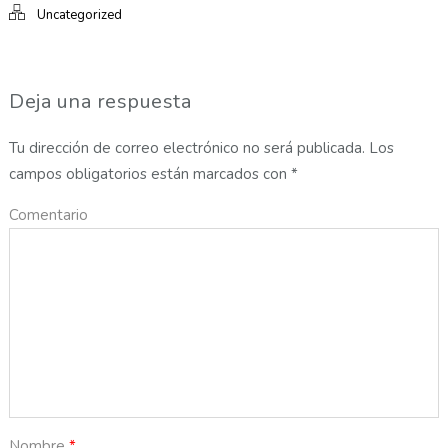
Uncategorized
Deja una respuesta
Tu dirección de correo electrónico no será publicada.
Los
campos obligatorios están marcados con
*
Comentario
Nombre
*