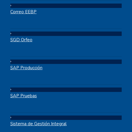
Correo EEBP
SGD Orfeo
SAP Producción
SAP Pruebas
Sistema de Gestión Integral