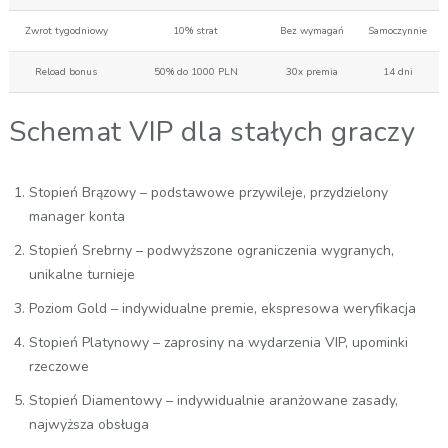
Zwrot tygodniowy
10% strat
Bez wymagań
Samoczynnie
Reload bonus
50% do 1000 PLN
30x premia
14 dni
Schemat VIP dla stałych graczy
Stopień Brązowy – podstawowe przywileje, przydzielony
manager konta
Stopień Srebrny – podwyższone ograniczenia wygranych,
unikalne turnieje
Poziom Gold – indywidualne premie, ekspresowa weryfikacja
Stopień Platynowy – zaprosiny na wydarzenia VIP, upominki
rzeczowe
Stopień Diamentowy – indywidualnie aranżowane zasady,
najwyższa obsługa