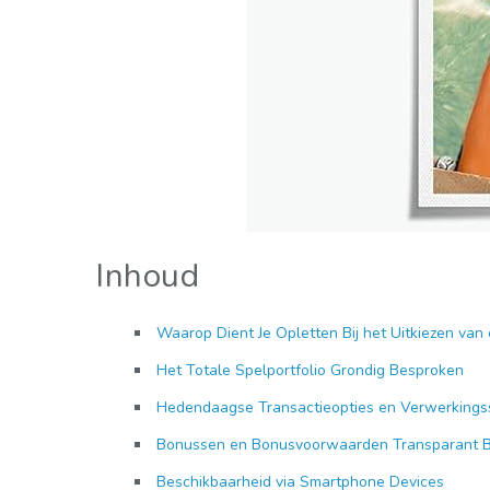
Inhoud
Waarop Dient Je Opletten Bij het Uitkiezen van
Het Totale Spelportfolio Grondig Besproken
Hedendaagse Transactieopties en Verwerkings
Bonussen en Bonusvoorwaarden Transparant 
Beschikbaarheid via Smartphone Devices