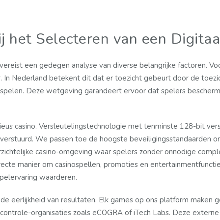
 het Selecteren van een Digitaa
 vereist een gedegen analyse van diverse belangrijke factoren. V
 In Nederland betekent dit dat er toezicht gebeurt door de toez
sspelen. Deze wetgeving garandeert ervoor dat spelers besche
ieus casino. Versleutelingstechnologie met tenminste 128-bit vers
verstuurd. We passen toe de hoogste beveiligingsstandaarden o
rzichtelijke casino-omgeving waar spelers zonder onnodige compl
recte manier om casinospellen, promoties en entertainmentfunctie
spelervaring waarderen.
 de eerlijkheid van resultaten. Elk games op ons platform maken
 controle-organisaties zoals eCOGRA of iTech Labs. Deze externe