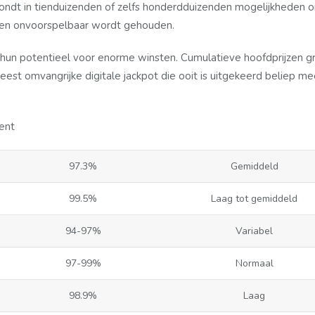
dt in tienduizenden of zelfs honderdduizenden mogelijkheden om
 en onvoorspelbaar wordt gehouden.
e hun potentieel voor enorme winsten. Cumulatieve hoofdprijzen
eest omvangrijke digitale jackpot die ooit is uitgekeerd beliep 
ent
97.3%
Gemiddeld
99.5%
Laag tot gemiddeld
94-97%
Variabel
97-99%
Normaal
98.9%
Laag