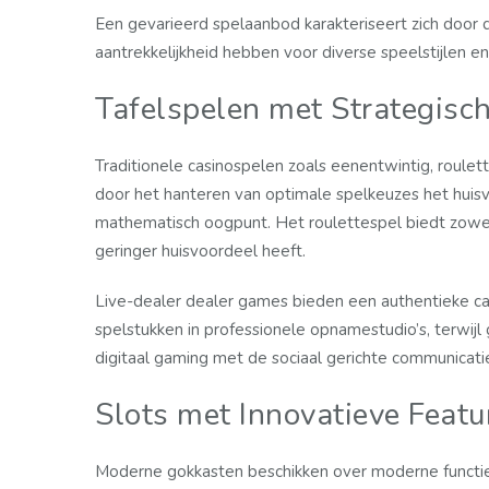
Een gevarieerd spelaanbod karakteriseert zich door 
aantrekkelijkheid hebben voor diverse speelstijlen e
Tafelspelen met Strategisc
Traditionele casinospelen zoals eenentwintig, roulet
door het hanteren van optimale spelkeuzes het huis
mathematisch oogpunt. Het roulettespel biedt zowel
geringer huisvoordeel heeft.
Live-dealer dealer games bieden een authentieke ca
spelstukken in professionele opnamestudio’s, terwi
digitaal gaming met de sociaal gerichte communicati
Slots met Innovatieve Featu
Moderne gokkasten beschikken over moderne functie