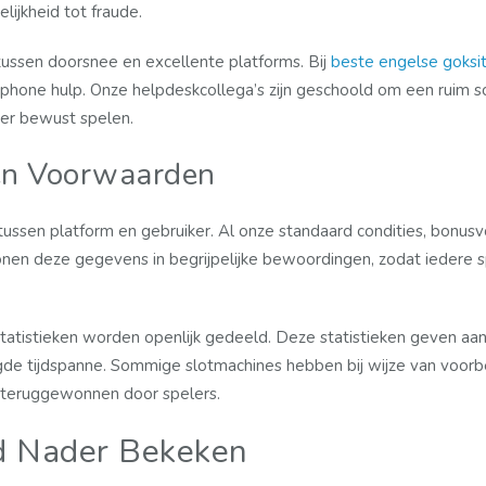
lijkheid tot fraude.
tussen doorsnee en excellente platforms. Bij
beste engelse goksi
phone hulp. Onze helpdeskcollega’s zijn geschoold om een ruim sc
er bewust spelen.
 en Voorwaarden
 tussen platform en gebruiker. Al onze standaard condities, bonus
en deze gegevens in begrijpelijke bewoordingen, zodat iedere spel
statistieken worden openlijk gedeeld. Deze statistieken geven aa
gde tijdspanne. Sommige slotmachines hebben bij wijze van voor
 teruggewonnen door spelers.
d Nader Bekeken