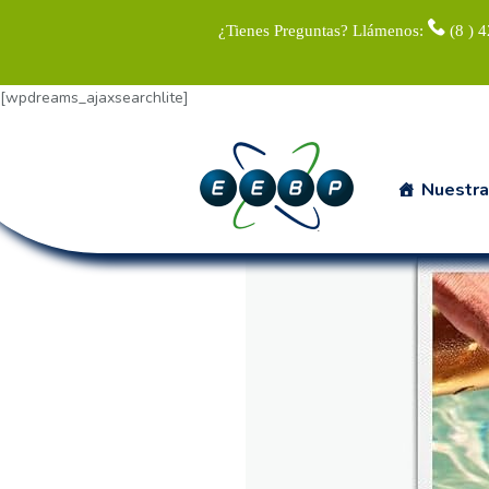
¿Tienes Preguntas? Llámenos:
(8 ) 
[wpdreams_ajaxsearchlite]
Posted on 12 May 2026
/
0
/
GuaUserWa3
Home
Uncategorized
Beste Speelhuis Online: Je Complete Handleiding voor Betrouwbaar en Bewust Gokken
Nuestra
BESTE SPEELHUIS ONLINE: JE COMP