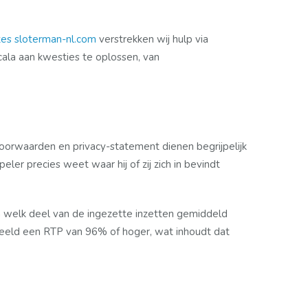
tes sloterman-nl.com
verstrekken wij hulp via
ala aan kwesties te oplossen, van
voorwaarden en privacy-statement dienen begrijpelijk
er precies weet waar hij of zij zich in bevindt
n welk deel van de ingezette inzetten gemiddeld
beeld een RTP van 96% of hoger, wat inhoudt dat