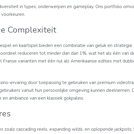
diversiteit in types, onderwerpen en gameplay. Ons portfolio omva
n voorkeuren.
he Complexiteit
tespel en kaartspel bieden een combinatie van geluk en strategie
voordeel reduceren tot minder dan dan 1%, wat het als één van 
 Franse varianten met één nul als Amerikaanse edities met dubbel
sino-ervaring door toepassing te gebruiken van premium videotran
jl gebruikers vanuit hun persoonlijke omgeving kunnen deelnemen
e en ambiance van een klassiek gokpaleis.
res
s zoals cascading reels, expanding wilds, en oplopende jackpo