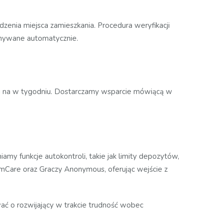
zenia miejsca zamieszkania. Procedura weryfikacji
onywane automatycznie.
ni na w tygodniu. Dostarczamy wsparcie mówiącą w
funkcje autokontroli, takie jak limity depozytów,
amCare oraz Graczy Anonymous, oferując wejście z
ać o rozwijający w trakcie trudność wobec