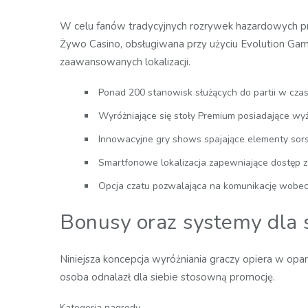
W celu fanów tradycyjnych rozrywek hazardowych przy
Żywo Casino, obsługiwana przy użyciu Evolution Gami
zaawansowanych lokalizacji.
Ponad 200 stanowisk służących do partii w cza
Wyróżniające się stoły Premium posiadające wyż
Innowacyjne gry shows spajające elementy sor
Smartfonowe lokalizacja zapewniające dostęp z
Opcja czatu pozwalająca na komunikację wobec
Bonusy oraz systemy dla 
Niniejsza koncepcja wyróżniania graczy opiera w opa
osoba odnalazł dla siebie stosowną promocję.
Kategoria nagrody