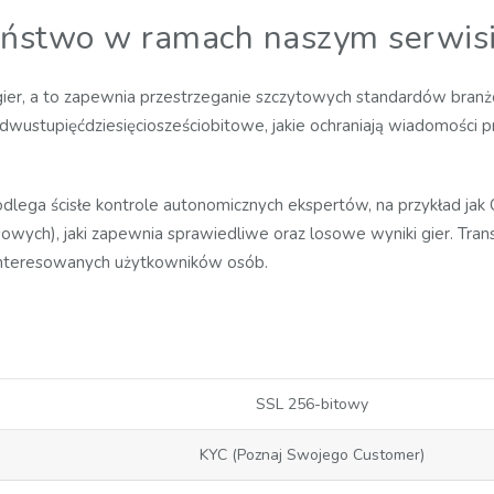
zeństwo w ramach naszym serwis
o gier, a to zapewnia przestrzeganie szczytowych standardów br
wustupięćdziesięciosześciobitowe, jakie ochraniają wiadomości p
odlega ścisłe kontrole autonomicznych ekspertów, na przykład ja
owych), jaki zapewnia sprawiedliwe oraz losowe wyniki gier. Transpa
ainteresowanych użytkowników osób.
SSL 256-bitowy
KYC (Poznaj Swojego Customer)