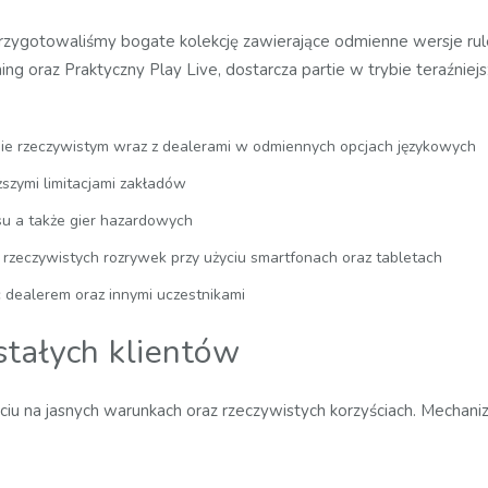
gotowaliśmy bogate kolekcję zawierające odmienne wersje ruletki
ng oraz Praktyczny Play Live, dostarcza partie w trybie teraźni
sie rzeczywistym wraz z dealerami w odmiennych opcjach językowych
szymi limitacjami zakładów
su a także gier hazardowych
 rzeczywistych rozrywek przy użyciu smartfonach oraz tabletach
 dealerem oraz innymi uczestnikami
stałych klientów
rciu na jasnych warunkach oraz rzeczywistych korzyściach. Mecha