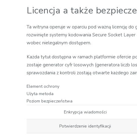
Licencja a także bezpiec
Ta witryna operuje w oparciu pod ważną licencję d
rozwinięte systemy kodowania Secure Socket Layer d
wobec nielegalnym dostępem.
Każda tytuł dostępna w ramach platformie ofercie p
zostaje generator cyfr losowych (generatora liczb los
sprawozdania z kontroli zostają otwarte każdego z
Element ochrony
Użyta metoda
Poziom bezpieczeństwa
Enkrypcja wiadomości
Potwierdzenie identyfikacji