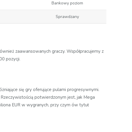
Bankowy poziom
Sprawdzany
i również zaawansowanych graczy. Współpracujemy z
0 pozycji.
żniające się gry oferujące pulami progresywnymi.
. Rzeczywistością potwierdzonym jest, jak Mega
 biliona EUR w wygranych, przy czym ów tytuł