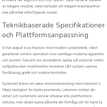
provably fair-algoritm som styr spelet. Varje runda är separat
av tidigare resultat, vilket betyder att tidigare kraschpunkter
icke påverkar efterföljande rundor.
Teknikbaserade Specifikationer
och Plattformsanpassning
Vi har skapat Avia Masters med modern webbteknik, vilket
garanterar sömlös operation över samtliga moderna apparater
och system. Oavsett om användaren spelar på stationär enhet,
surfplatta eller mobiltelefon levererar vårt system samma
förstklassig grafik och snabba kontroller.
Systemet kräver en säker internetanslutning med minimum 1
Mbps hastighet för bästa prestanda. Latensen mellan din
enhet och systemets servrar influerar inte plattformens
rättvisa, men skulle kunna påverka din förmåga att för hand ta