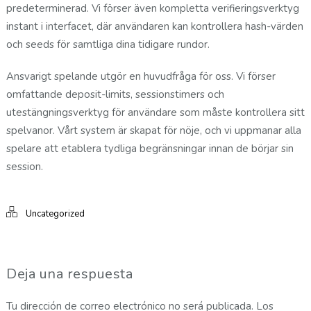
predeterminerad. Vi förser även kompletta verifieringsverktyg
instant i interfacet, där användaren kan kontrollera hash-värden
och seeds för samtliga dina tidigare rundor.
Ansvarigt spelande utgör en huvudfråga för oss. Vi förser
omfattande deposit-limits, sessionstimers och
utestängningsverktyg för användare som måste kontrollera sitt
spelvanor. Vårt system är skapat för nöje, och vi uppmanar alla
spelare att etablera tydliga begränsningar innan de börjar sin
session.
Uncategorized
Deja una respuesta
Tu dirección de correo electrónico no será publicada.
Los