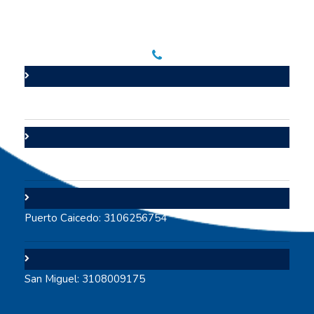
Líneas de contacto
Valle del Guamuez: 3105706447
Puerto Asís: 3112642117
Puerto Caicedo: 3106256754
San Miguel: 3108009175