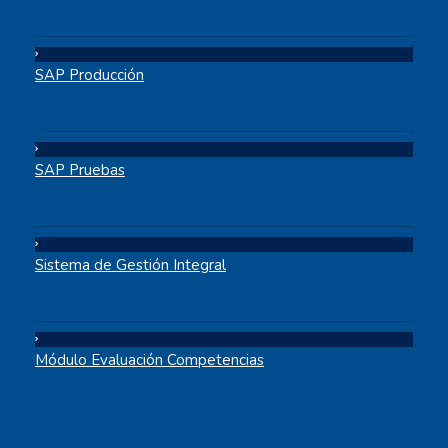
SAP Producción
SAP Pruebas
Sistema de Gestión Integral
Módulo Evaluación Competencias