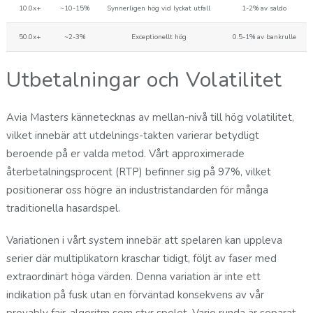
10.0x+
~10-15%
Synnerligen hög vid lyckat utfall
1-2% av saldo
50.0x+
~2-3%
Exceptionellt hög
0.5-1% av bankrulle
Utbetalningar och Volatilitet
Avia Masters kännetecknas av mellan-nivå till hög volatilitet,
vilket innebär att utdelnings-takten varierar betydligt
beroende på er valda metod. Vårt approximerade
återbetalningsprocent (RTP) befinner sig på 97%, vilket
positionerar oss högre än industristandarden för många
traditionella hasardspel.
Variationen i vårt system innebär att spelaren kan uppleva
serier där multiplikatorn kraschar tidigt, följt av faser med
extraordinärt höga värden. Denna variation är inte ett
indikation på fusk utan en förväntad konsekvens av vår