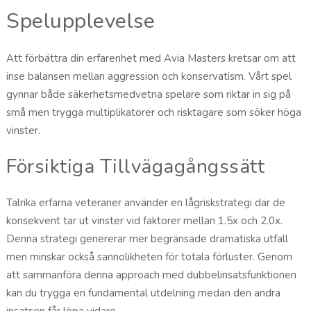
Spelupplevelse
Att förbättra din erfarenhet med Avia Masters kretsar om att
inse balansen mellan aggression och konservatism. Vårt spel
gynnar både säkerhetsmedvetna spelare som riktar in sig på
små men trygga multiplikatorer och risktagare som söker höga
vinster.
Försiktiga Tillvägagångssätt
Talrika erfarna veteraner använder en lågriskstrategi där de
konsekvent tar ut vinster vid faktorer mellan 1.5x och 2.0x.
Denna strategi genererar mer begränsade dramatiska utfall
men minskar också sannolikheten för totala förluster. Genom
att sammanföra denna approach med dubbelinsatsfunktionen
kan du trygga en fundamental utdelning medan den andra