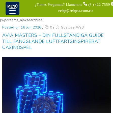
¿Tienes Preguntas? Llámenos:
(8 ) 422 7559
MENÚ
eebp@eebpsa.com.co
[wpdreams_ajaxsearchlite]
Posted on 18 Jun 2026
/
0
/
GuaUserWa3
Home
Uncategorized
Avia Masters – Din Fullständiga Guide till Fängslande Luftfartsinspirerat Casinospel
AVIA MASTERS – DIN FULLSTÄNDIGA GUIDE
TILL FÄNGSLANDE LUFTFARTSINSPIRERAT
CASINOSPEL