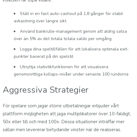
insatsen får löpa vidare.
Ställ in en fast auto-cashout på 1,8 gånger för stabil
avkastning över längre sikt
Använd bankrulle-management genom att aldrig satsa
över än 5% av det totala totala saldo per omgång
Logga dina speltillfällen för att lokalisera optimala exit-
punkter baserat på din spelstil
Utnyttja statistikfunktionen för att visualisera
genomsnittliga kollaps-nivåer under senaste 100 rundorna
Aggressiva Strategier
För spelare som jagar större utbetalningar erbjuder vårt
plattform möjligheten att jaga multiplikatorer över 10-faldigt,
50x eller till och med 100x. Dessa situationer inträffar mer
sällan men levererar betydande vinster när de realiseras.