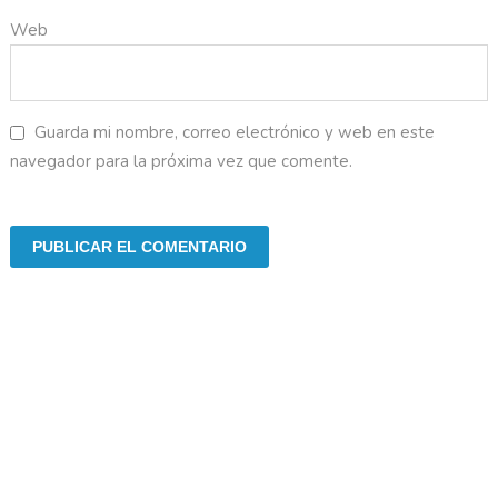
Web
Guarda mi nombre, correo electrónico y web en este
navegador para la próxima vez que comente.