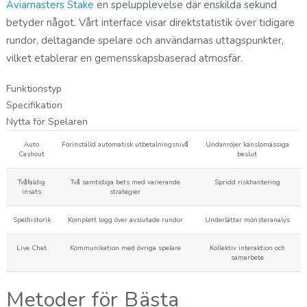
Aviamasters Stake
en spelupplevelse där enskilda sekund
betyder något. Vårt interface visar direktstatistik över tidigare
rundor, deltagande spelare och användarnas uttagspunkter,
vilket etablerar en gemensskapsbaserad atmosfär.
Funktionstyp
Specifikation
Nytta för Spelaren
Auto
Förinställd automatisk utbetalningsnivå
Undanröjer känslomässiga
Cashout
beslut
Tvåfaldig
Två samtidiga bets med varierande
Spridd riskhantering
insats
strategier
Spelhistorik
Komplett logg över avslutade rundor
Underlättar mönsteranalys
Live Chat
Kommunikation med övriga spelare
Kollektiv interaktion och
samarbete
Metoder för Bästa