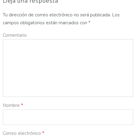
Deja una respuesta
Tu dirección de correo electrónico no será publicada.
Los
campos obligatorios están marcados con
*
Comentario
Nombre
*
Correo electrónico
*