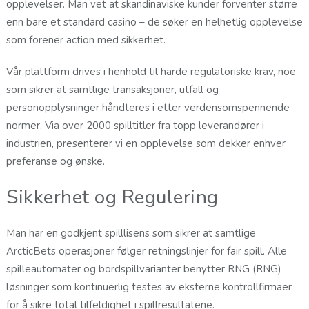
opplevelser. Man vet at skandinaviske kunder forventer større
enn bare et standard casino – de søker en helhetlig opplevelse
som forener action med sikkerhet.
Vår plattform drives i henhold til harde regulatoriske krav, noe
som sikrer at samtlige transaksjoner, utfall og
personopplysninger håndteres i etter verdensomspennende
normer. Via over 2000 spilltitler fra topp leverandører i
industrien, presenterer vi en opplevelse som dekker enhver
preferanse og ønske.
Sikkerhet og Regulering
Man har en godkjent spilllisens som sikrer at samtlige
ArcticBets operasjoner følger retningslinjer for fair spill. Alle
spilleautomater og bordspillvarianter benytter RNG (RNG)
løsninger som kontinuerlig testes av eksterne kontrollfirmaer
for å sikre total tilfeldighet i spillresultatene.