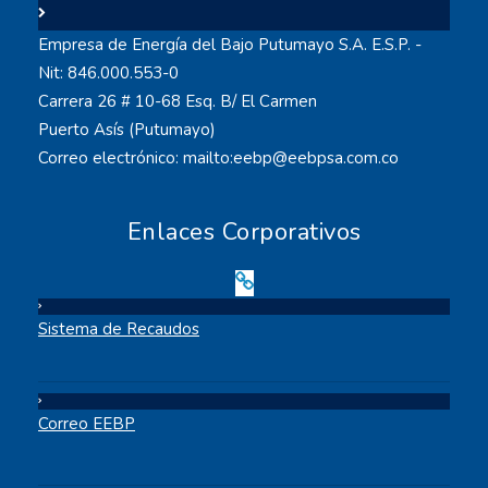
Empresa de Energía del Bajo Putumayo S.A. E.S.P. -
Nit: 846.000.553-0
Carrera 26 # 10-68 Esq. B/ El Carmen
Puerto Asís (Putumayo)
Correo electrónico: mailto:eebp@eebpsa.com.co
Enlaces Corporativos
Sistema de Recaudos
Correo EEBP