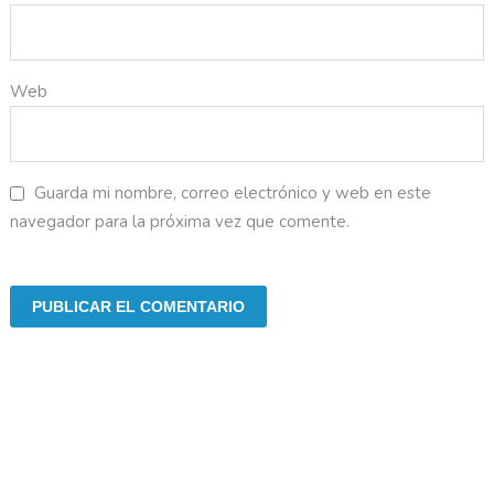
Web
Guarda mi nombre, correo electrónico y web en este
navegador para la próxima vez que comente.