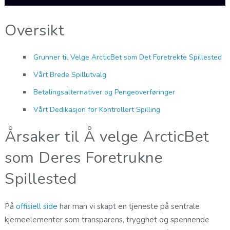
Oversikt
Grunner til Velge ArcticBet som Det Foretrekte Spillested
Vårt Brede Spillutvalg
Betalingsalternativer og Pengeoverføringer
Vårt Dedikasjon for Kontrollert Spilling
Årsaker til Å velge ArcticBet
som Deres Foretrukne
Spillested
På
offisiell side
har man vi skapt en tjeneste på sentrale
kjerneelementer som transparens, trygghet og spennende