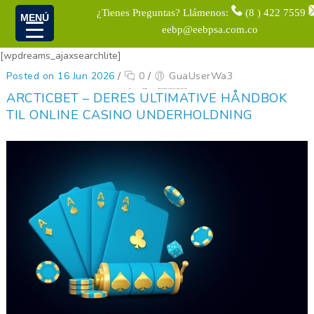
¿Tienes Preguntas? Llámenos:
(8 ) 422 7559
MENÚ
eebp@eebpsa.com.co
[wpdreams_ajaxsearchlite]
Posted on 16 Jun 2026
/
0
/
GuaUserWa3
Home
Uncategorized
ArcticBet – Deres Ultimative Håndbok til Online Casino Underholdning
ARCTICBET – DERES ULTIMATIVE HÅNDBOK
TIL ONLINE CASINO UNDERHOLDNING