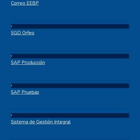
Correo EEBP
SGD Orfeo
SAP Producción
SAP Pruebas
Sistema de Gestión Integral