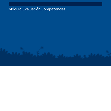
Módulo Evaluación Competencias
2021 © Empresa de Energía del Bajo Putumayo S.A. E.S.P.