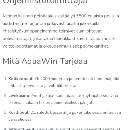
Ohjelmistotoimittajat
Meidän kasinon peliskaala sisältää yli 3500 erilaista peliä, ja
uudistamme tarjontaa jatkuvasti uusilla julkaisuilla.
Yhteistyökumppaneinamme toimivat alan johtavat
pelivalmistajat, joka takaa laadukkaat kuvat, tasapainoiset
voitto-odottamat ja oikeudenmukaiset pelimekaniikat.
Mitä AquaWin Tarjoaa
Kolikkopelit:
Yli 2000 modernia ja perinteistä hedelmäpeliä
erilaisilla teemoilla ja volatiliteeteilla
Livekasino:
Aidot jakajat suomalaiselle käyttäjälle sopivina
aikoina, mukaan lukien suomenkieliset jakajat
Korttipelit:
21, ruletti, baccarat ja poker lukuisissa erilaisissa
variaatioissa
Jättipottipelit:
Kasvavat jackpotit, joissa päävoitot saattavat