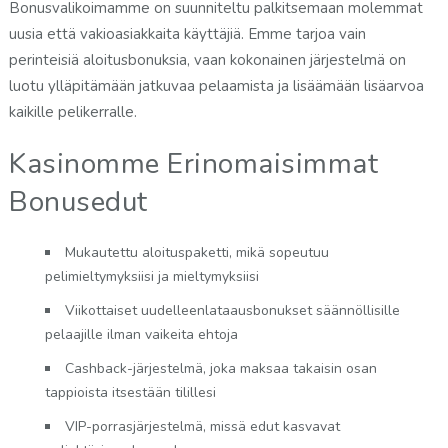
Bonusvalikoimamme on suunniteltu palkitsemaan molemmat
uusia että vakioasiakkaita käyttäjiä. Emme tarjoa vain
perinteisiä aloitusbonuksia, vaan kokonainen järjestelmä on
luotu ylläpitämään jatkuvaa pelaamista ja lisäämään lisäarvoa
kaikille pelikerralle.
Kasinomme Erinomaisimmat
Bonusedut
Mukautettu aloituspaketti, mikä sopeutuu
pelimieltymyksiisi ja mieltymyksiisi
Viikottaiset uudelleenlataausbonukset säännöllisille
pelaajille ilman vaikeita ehtoja
Cashback-järjestelmä, joka maksaa takaisin osan
tappioista itsestään tilillesi
VIP-porrasjärjestelmä, missä edut kasvavat