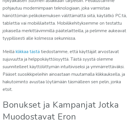
nykyaikaisen Suomen asiakkaan tarpeisiin. Pelialustamme
pohjautuu modernimpaan teknologiaan, joka varmistaa
häiriöttömän pelikokemuksen välittämättä siitä, käytätkö PC:tä,
tablettia vai mobiililaitetta. Mobiilikehityksemme on testattu
jokaisella merkittävimmillä päätelaitteilla, ja pelimme aukeavat
tyypillisesti alle kolmessa sekunnissa.
Meillä
klikkaa tästä
tiedostamme, että käyttäjät arvostavat
sujuvuutta ja helppokäyttöisyyttä. Tästä syystä olemme
suunnitelleet käyttöliittymän intuitiiviseksi ja ymmärrettäväksi.
Pääset suosikkipeleihin ainoastaan muutamalla klikkauksella, ja
hakutoiminto avustaa löytämään täsmälleen sen pelin, jonka
etsit.
Bonukset ja Kampanjat Jotka
Muodostavat Eron