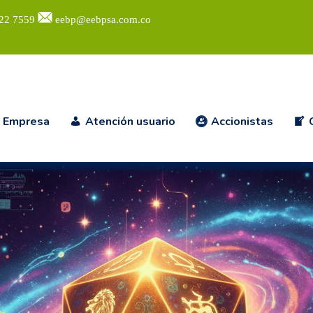
422 7559
eebp@eebpsa.com.co
 Empresa
Atención usuario
Accionistas
 DE GAMING EN LIGNE FIABLE DE QUALITÉ