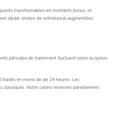
 points transformables en montants bonus, et
nnel dédié, limites de withdrawal augmentées,
nts périodes de traitement fluctuent selon la option
t traités en moins de de 24 heures. Les
ns classiques. Notre casino recevons pareillement