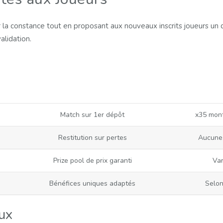
 la constance tout en proposant aux nouveaux inscrits joueurs un
alidation.
Match sur 1er dépôt
x35 mon
Restitution sur pertes
Aucune 
Prize pool de prix garanti
Var
Bénéfices uniques adaptés
Selon
ux