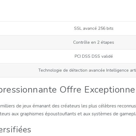
SSL avancé 256 bits
Contrôle en 2 étapes
PCI DSS DSS validé
Technologie de détection avancée Intelligence artif
mpressionnante Offre Exceptionne
milliers de jeux émanant des créateurs les plus célèbres reconnus 
ovateurs aux graphismes époustouflants et aux systèmes de gamepl
rsifiées