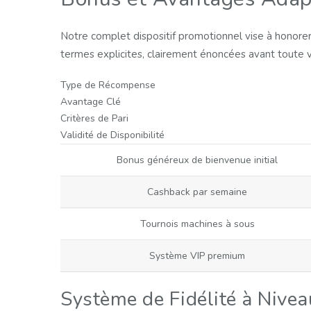
Notre complet dispositif promotionnel vise à honorer
termes explicites, clairement énoncées avant toute v
Type de Récompense
Avantage Clé
Critères de Pari
Validité de Disponibilité
Bonus généreux de bienvenue initial
Cashback par semaine
Tournois machines à sous
Système VIP premium
Système de Fidélité à Nivea