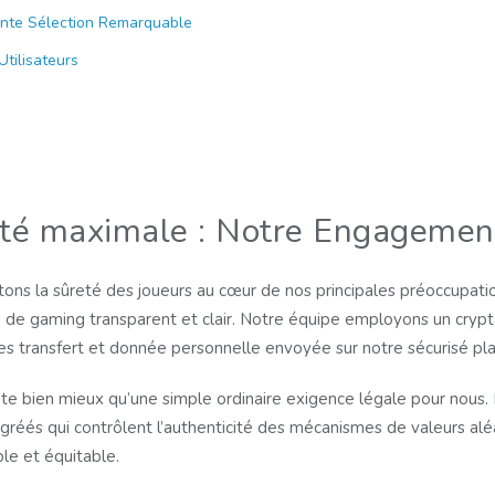
nante Sélection Remarquable
tilisateurs
urité maximale : Notre Engagemen
ns la sûreté des joueurs au cœur de nos principales préoccupation
re de gaming transparent et clair. Notre équipe employons un cryp
es transfert et donnée personnelle envoyée sur notre sécurisé pl
nte bien mieux qu’une simple ordinaire exigence légale pour no
gréés qui contrôlent l’authenticité des mécanismes de valeurs aléat
le et équitable.