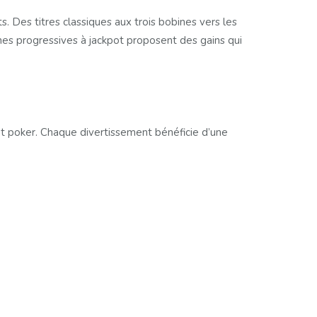
. Des titres classiques aux trois bobines vers les
ines progressives à jackpot proposent des gains qui
et poker. Chaque divertissement bénéficie d’une