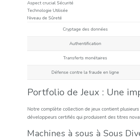
Aspect crucial Sécurité
Technologie Utilisée
Niveau de Sûreté
Cryptage des données
Authentification
Transferts monétaires
Défense contre la fraude en ligne
Portfolio de Jeux : Une i
Notre complète collection de jeux contient plusieurs 
développeurs certifiés qui produisent des titres n
Machines à sous à Sous Dive