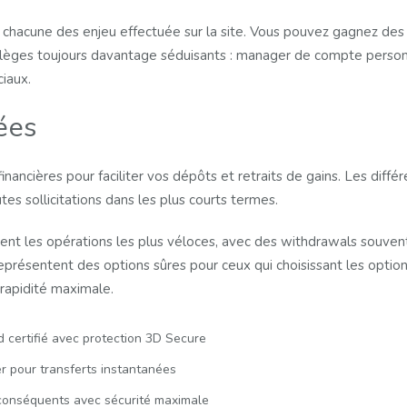
chacune des enjeu effectuée sur la site. Vous pouvez gagnez des
ivilèges toujours davantage séduisants : manager de compte perso
iaux.
ées
ières pour faciliter vos dépôts et retraits de gains. Les différe
es sollicitations dans les plus courts termes.
ent les opérations les plus véloces, avec des withdrawals souven
représentent des options sûres pour ceux qui choisissant les optio
rapidité maximale.
rd certifié avec protection 3D Secure
ter pour transferts instantanées
conséquents avec sécurité maximale