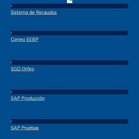
Sistema de Recaudos
Correo EEBP
SGD Orfeo
SAP Producción
SAP Pruebas