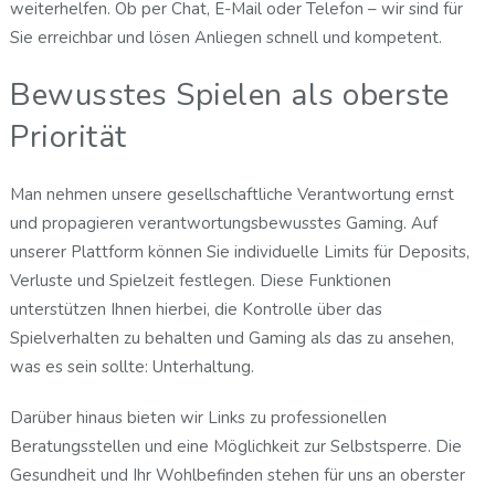
weiterhelfen. Ob per Chat, E-Mail oder Telefon – wir sind für
Sie erreichbar und lösen Anliegen schnell und kompetent.
Bewusstes Spielen als oberste
Priorität
Man nehmen unsere gesellschaftliche Verantwortung ernst
und propagieren verantwortungsbewusstes Gaming. Auf
unserer Plattform können Sie individuelle Limits für Deposits,
Verluste und Spielzeit festlegen. Diese Funktionen
unterstützen Ihnen hierbei, die Kontrolle über das
Spielverhalten zu behalten und Gaming als das zu ansehen,
was es sein sollte: Unterhaltung.
Darüber hinaus bieten wir Links zu professionellen
Beratungsstellen und eine Möglichkeit zur Selbstsperre. Die
Gesundheit und Ihr Wohlbefinden stehen für uns an oberster