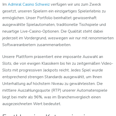
Im
Admiral Casino Schweiz
verfügen wir uns zum Zweck
gesetzt, unseren Spielern ein einzigartiges Spielerlebnis zu
ermöglichen. Unser Portfolio beinhaltet gewissenhaft
ausgewählte Spielautomaten, traditionelle Tischspiele und
neuartige Live-Casino-Optionen. Die Qualität steht dabei
jederzeit im Vordergrund, weswegen wir nur mit renommierten
Softwareanbietern zusammenarbeiten.
Unsere Plattform präsentiert eine imposante Auswahl an
Slots, die von ewigen Klassikern bis hin zu zeitgemäßen Video-
Slots mit progressiven Jackpots reicht. Jedes Spiel wurde
entsprechend strengen Standards ausgewählt, um Ihnen
Unterhaltung auf höchstem Niveau zu gewährleisten. Die
mittlere Auszahlungsquote (RTP) unserer Automatenspiele
liegt bei mehr als 96%, was im Branchenvergleich einen
ausgezeichneten Wert bedeutet.