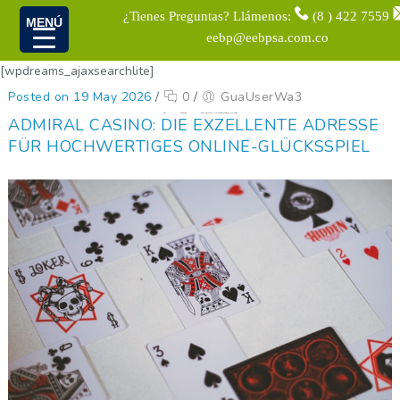
¿Tienes Preguntas? Llámenos:
(8 ) 422 7559
MENÚ
eebp@eebpsa.com.co
[wpdreams_ajaxsearchlite]
Posted on 19 May 2026
/
0
/
GuaUserWa3
Home
Uncategorized
Admiral Casino: Die exzellente Adresse für hochwertiges Online-Glücksspiel
ADMIRAL CASINO: DIE EXZELLENTE ADRESSE
FÜR HOCHWERTIGES ONLINE-GLÜCKSSPIEL