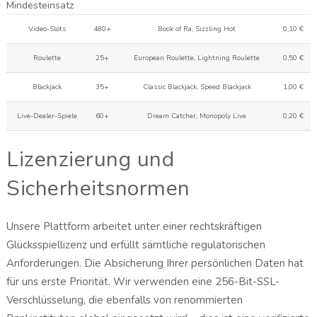
Mindesteinsatz
Video-Slots
480+
Book of Ra, Sizzling Hot
0,10 €
Roulette
25+
European Roulette, Lightning Roulette
0,50 €
Blackjack
35+
Classic Blackjack, Speed Blackjack
1,00 €
Live-Dealer-Spiele
60+
Dream Catcher, Monopoly Live
0,20 €
Lizenzierung und
Sicherheitsnormen
Unsere Plattform arbeitet unter einer rechtskräftigen
Glücksspiellizenz und erfüllt sämtliche regulatorischen
Anforderungen. Die Absicherung Ihrer persönlichen Daten hat
für uns erste Priorität. Wir verwenden eine 256-Bit-SSL-
Verschlüsselung, die ebenfalls von renommierten