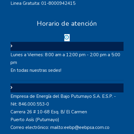
Linea Gratuita: 01-8000942415
Horario de atención
Lunes a Viernes: 8:00 am a 12:00 pm - 2:00 pm a 5:00
pm
En todas nuestras sedes!
Empresa de Energía del Bajo Putumayo S.A. E.S.P. -
Nit: 846.000.553-0
Carrera 26 # 10-68 Esq. B/ El Carmen
Puerto Asís (Putumayo)
Correo electrónico: mailto:eebp@eebpsa.com.co