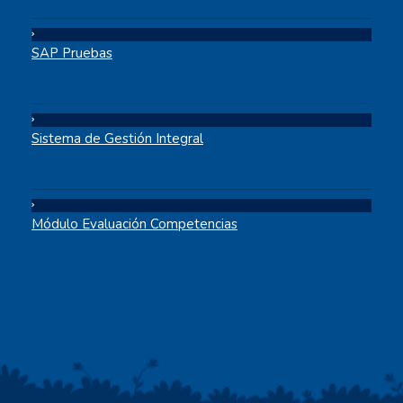
SAP Pruebas
Sistema de Gestión Integral
Módulo Evaluación Competencias