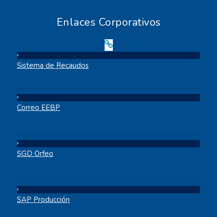
Enlaces Corporativos
Sistema de Recaudos
Correo EEBP
SGD Orfeo
SAP Producción