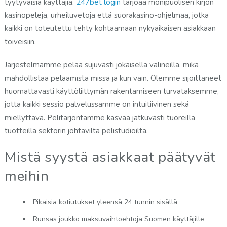
tyytyväisiä käyttäjiä.
247bet login
tarjoaa monipuolisen kirjon
kasinopeleja, urheiluvetoja että suorakasino-ohjelmaa, jotka
kaikki on toteutettu tehty kohtaamaan nykyaikaisen asiakkaan
toiveisiin.
Järjestelmämme pelaa sujuvasti jokaisella välineillä, mikä
mahdollistaa pelaamista missä ja kun vain. Olemme sijoittaneet
huomattavasti käyttöliittymän rakentamiseen turvataksemme,
jotta kaikki sessio palvelussamme on intuitiivinen sekä
miellyttävä. Pelitarjontamme kasvaa jatkuvasti tuoreilla
tuotteilla sektorin johtavilta pelistudioilta.
Mistä syystä asiakkaat päätyvät
meihin
Pikaisia kotiutukset yleensä 24 tunnin sisällä
Runsas joukko maksuvaihtoehtoja Suomen käyttäjille