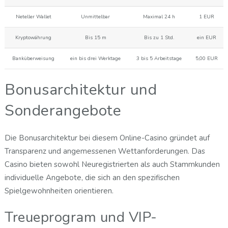
Neteller Wallet
Unmittelbar
Maximal 24 h
1 EUR
Kryptowährung
Bis 15 m
Bis zu 1 Std.
ein EUR
Banküberweisung
ein bis drei Werktage
3 bis 5 Arbeitstage
5,00 EUR
Bonusarchitektur und
Sonderangebote
Die Bonusarchitektur bei diesem Online-Casino gründet auf
Transparenz und angemessenen Wettanforderungen. Das
Casino bieten sowohl Neuregistrierten als auch Stammkunden
individuelle Angebote, die sich an den spezifischen
Spielgewohnheiten orientieren.
Treueprogram und VIP-