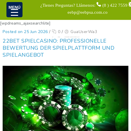
¿Tienes Preguntas? Llámenos:
(8 ) 422 7559
MENÚ
eebp@eebpsa.com.co
[wpdreams_ajaxsearchlite]
Posted on 25 Jun 2026
/
0
/
GuaUserWa3
Home
Uncategorized
22Bet Spielcasino: Professionelle Bewertung der Spielplattform und Spielangebot
22BET SPIELCASINO: PROFESSIONELLE
BEWERTUNG DER SPIELPLATTFORM UND
SPIELANGEBOT