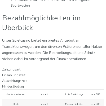
Sportwetten
Bezahlmöglichkeiten im
Überblick
Unser Spielcasino bietet ein breites Angebot an
Transaktionswegen, um den diversen Präferenzen aller Nutzer
angemessen zu werden. Die Bearbeitungszeit und Schutz
stehen dabei im Vordergrund der Finanzoperationen.
Zahlungsart
Einzahlungszeit
Auszahlungszeit
Mindestbetrag
Visa & Mastercard
Instant
1 bis 3 Werktage
ein EUR
Skrill
Instant
Maximal 24 Std.
ein EUR