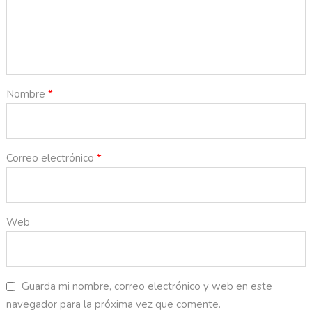
Nombre
*
Correo electrónico
*
Web
Guarda mi nombre, correo electrónico y web en este
navegador para la próxima vez que comente.